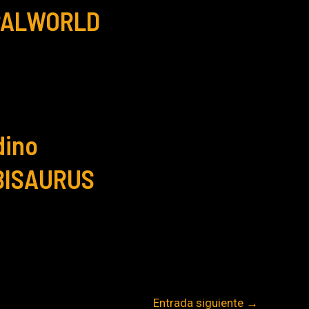
 PALWORLD
dino
ISAURUS
Entrada siguiente
→