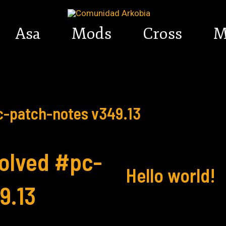
Asa
Mods
Cross
M
c-patch-notes v349.13
volved #pc-
Hello world!
9.13