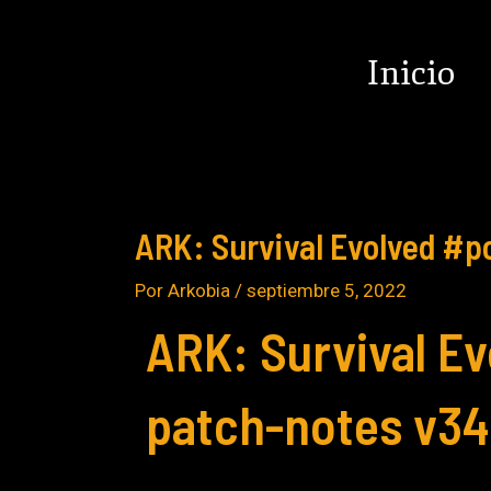
Ir
Navegación
al
de
Inicio
contenido
entradas
ARK: Survival Evolved #p
Por
Arkobia
/
septiembre 5, 2022
ARK: Survival E
patch-notes v34